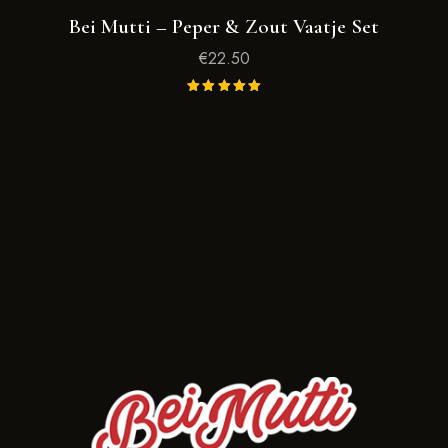
Bei Mutti – Peper & Zout Vaatje Set
€
22.50
Gewaarde
erd
5.00
uit 5